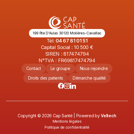
199 Rte D'Aulas 30120 Molières-Cavaillac
Tél:
04 67 81 01 51
Capital Social : 10 500 €
SIREN : 817474794
N°TVA : FR69817474794
Contact
Le groupe
Nous rejoindre
Droits des patients
Démarche qualité
Copyright ©
2026
Cap Santé | Powered by
Veltech
Mentions légales
Politique de confidentialité