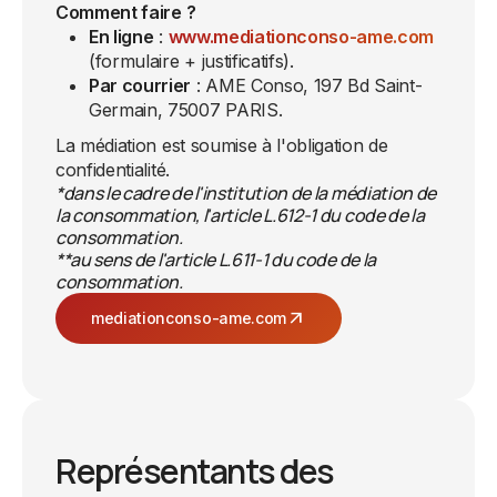
Comment faire ?
En ligne
:
www.mediationconso-ame.com
(formulaire + justificatifs).
Par courrier
: AME Conso, 197 Bd Saint-
Germain, 75007 PARIS.
La médiation est soumise à l'obligation de
confidentialité.
*dans le cadre de l'institution de la médiation de
la consommation, l'article L.612-1 du code de la
consommation.
**au sens de l'article L.611-1 du code de la
consommation.
arrow_outward
mediationconso-ame.com
Représentants des